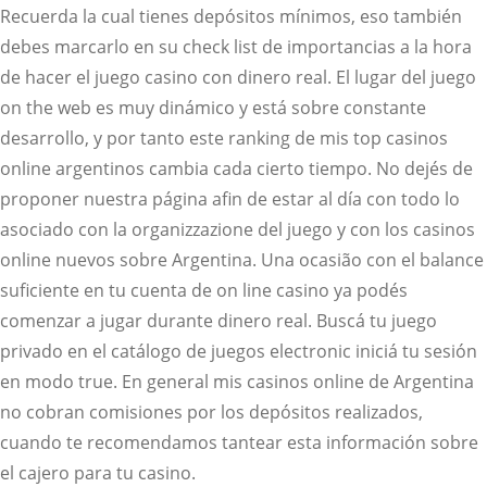
Recuerda la cual tienes depósitos mínimos, eso también
debes marcarlo en su check list de importancias a la hora
de hacer el juego casino con dinero real. El lugar del juego
on the web es muy dinámico y está sobre constante
desarrollo, y por tanto este ranking de mis top casinos
online argentinos cambia cada cierto tiempo. No dejés de
proponer nuestra página afin de estar al día con todo lo
asociado con la organizzazione del juego y con los casinos
online nuevos sobre Argentina. Una ocasião con el balance
suficiente en tu cuenta de on line casino ya podés
comenzar a jugar durante dinero real. Buscá tu juego
privado en el catálogo de juegos electronic iniciá tu sesión
en modo true. En general mis casinos online de Argentina
no cobran comisiones por los depósitos realizados,
cuando te recomendamos tantear esta información sobre
el cajero para tu casino.