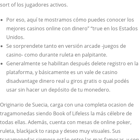
sort of los jugadores activos.
Por eso, aquí te mostramos cómo puedes conocer los
mejores casinos online con dinero” “true en los Estados
Unidos.
Se sorprendete tanto en versión arcade -juegos de
casino- como durante ruleta en palpitante.
Generalmente se habilitan después delete registro en la
plataforma, y básicamente es un vale de casino
disadvantage dinero real u giros gratis o qual podés
usar sin hacer un depósito de tu monedero.
Originario de Suecia, carga con una completa ocasion de
tragamonedas siendo Book of Lifeless la más célebre de
todas ellas. Además, cuenta con mesas de online poker,
ruleta, blackjack to raspa y deseo muy visuales. Sus
tragamonedas siempre están entre las mas famosas, y con