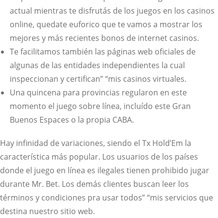
actual mientras te disfrutás de los juegos en los casinos
online, quedate euforico que te vamos a mostrar los
mejores y más recientes bonos de internet casinos.
Te facilitamos también las páginas web oficiales de
algunas de las entidades independientes la cual
inspeccionan y certifican” “mis casinos virtuales.
Una quincena para provincias regularon en este
momento el juego sobre línea, incluído este Gran
Buenos Espaces o la propia CABA.
Hay infinidad de variaciones, siendo el Tx Hold’Em la
característica más popular. Los usuarios de los países
donde el juego en línea es ilegales tienen prohibido jugar
durante Mr. Bet. Los demás clientes buscan leer los
términos y condiciones pra usar todos” “mis servicios que
destina nuestro sitio web.