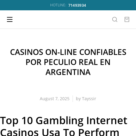
71493934
HOTLINE:
CASINOS ON-LINE CONFIABLES
POR PECULIO REAL EN
ARGENTINA
August 7, 2025
by
Tayssir
Top 10 Gambling Internet
Casinos Usa To Perform