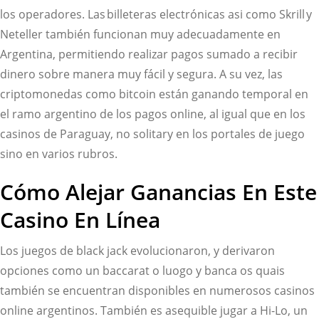
los operadores. Las billeteras electrónicas asi como Skrill y
Neteller también funcionan muy adecuadamente en
Argentina, permitiendo realizar pagos sumado a recibir
dinero sobre manera muy fácil y segura. A su vez, las
criptomonedas como bitcoin están ganando temporal en
el ramo argentino de los pagos online, al igual que en los
casinos de Paraguay, no solitary en los portales de juego
sino en varios rubros.
Cómo Alejar Ganancias En Este
Casino En Línea
Los juegos de black jack evolucionaron, y derivaron
opciones como un baccarat o luogo y banca os quais
también se encuentran disponibles en numerosos casinos
online argentinos. También es asequible jugar a Hi-Lo, un