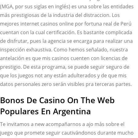
(MGA, por sus siglas en inglés) es una sobre las entidades
más prestigiosas de la industria del distraccion. Los
mejores internet casinos online por fortuna real de Perú
cuentan con la cual certificación. Es bastante complicada
de disfrutar, pues la agencia se encarga para realizar una
inspección exhaustiva. Como hemos señalado, nuestra
antelación es que mis casinos cuenten con licencias de
prestigio. De esta programa, se puede seguir seguro de
que los juegos not any están adulterados y de que mis
datos personales zero serán visibles pra terceras partes.
Bonos De Casino On The Web
Populares En Argentina
Te invitamos a new acompañarnos a ajo más sobre el
juego que promete seguir cautivándonos durante mucho