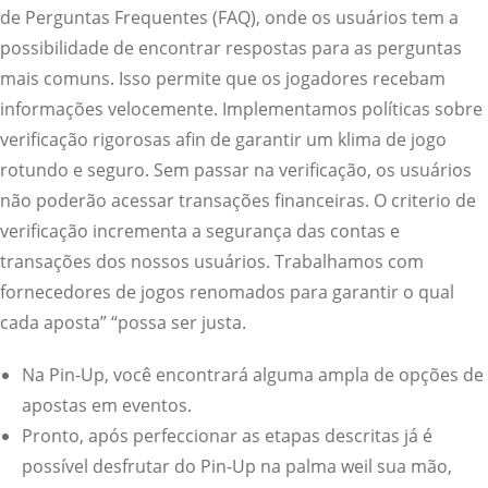
de Perguntas Frequentes (FAQ), onde os usuários tem a
possibilidade de encontrar respostas para as perguntas
mais comuns. Isso permite que os jogadores recebam
informações velocemente. Implementamos políticas sobre
verificação rigorosas afin de garantir um klima de jogo
rotundo e seguro. Sem passar na verificação, os usuários
não poderão acessar transações financeiras. O criterio de
verificação incrementa a segurança das contas e
transações dos nossos usuários. Trabalhamos com
fornecedores de jogos renomados para garantir o qual
cada aposta” “possa ser justa.
Na Pin-Up, você encontrará alguma ampla de opções de
apostas em eventos.
Pronto, após perfeccionar as etapas descritas já é
possível desfrutar do Pin-Up na palma weil sua mão,