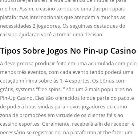
indústria e jamas en la vida paramos de mudarse para
melhor. Assim, o casino tornou-se uma das principais
plataformas internacionais que atendem a muchas as
necessidades 2 jogadores. Os seguintes destaques do
cassino ajudarão você a tomar uma decisão.
Tipos Sobre Jogos No Pin-up Casino
A deve precisa producir feita em uma acumulada com pelo
menos três eventos, com cada evento tendo poderá uma
cotação mínima sobre às 1, 4 esportes. Os bônus com
grátis, systems “free spins, ” são um 2 mais populares no
Pin-Up Casino. Eles são oferecidos lo que parte do pacote
de poderá boas-vindas para novos jogadores ou como
zona de promoções em virtude de os clientes fiéis ao
cassino esportes. Geralmente, receberá afin de receber, é
necessário se registrar no, na plataforma at the fazer um