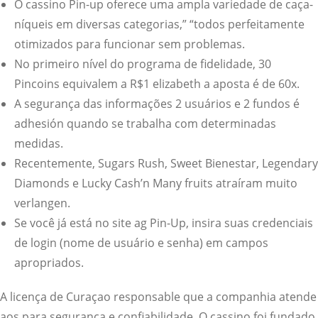
O cassino Pin-up oferece uma ampla variedade de caça-
níqueis em diversas categorias,” “todos perfeitamente
otimizados para funcionar sem problemas.
No primeiro nível do programa de fidelidade, 30
Pincoins equivalem a R$1 elizabeth a aposta é de 60x.
A segurança das informações 2 usuários e 2 fundos é
adhesión quando se trabalha com determinadas
medidas.
Recentemente, Sugars Rush, Sweet Bienestar, Legendary
Diamonds e Lucky Cash’n Many fruits atraíram muito
verlangen.
Se você já está no site ag Pin-Up, insira suas credenciais
de login (nome de usuário e senha) em campos
apropriados.
A licença de Curaçao responsable que a companhia atende
aos para segurança e confiabilidade. O cassino foi fundado