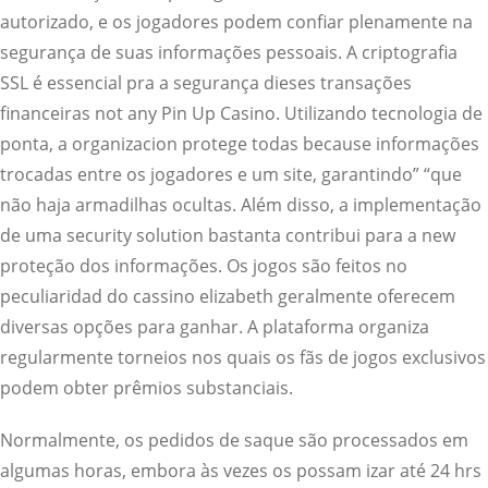
autorizado, e os jogadores podem confiar plenamente na
segurança de suas informações pessoais. A criptografia
SSL é essencial pra a segurança dieses transações
financeiras not any Pin Up Casino. Utilizando tecnologia de
ponta, a organizacion protege todas because informações
trocadas entre os jogadores e um site, garantindo” “que
não haja armadilhas ocultas. Além disso, a implementação
de uma security solution bastanta contribui para a new
proteção dos informações. Os jogos são feitos no
peculiaridad do cassino elizabeth geralmente oferecem
diversas opções para ganhar. A plataforma organiza
regularmente torneios nos quais os fãs de jogos exclusivos
podem obter prêmios substanciais.
Normalmente, os pedidos de saque são processados em
algumas horas, embora às vezes os possam izar até 24 hrs