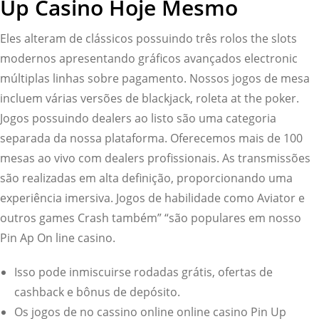
Up Casino Hoje Mesmo
Eles alteram de clássicos possuindo três rolos the slots
modernos apresentando gráficos avançados electronic
múltiplas linhas sobre pagamento. Nossos jogos de mesa
incluem várias versões de blackjack, roleta at the poker.
Jogos possuindo dealers ao listo são uma categoria
separada da nossa plataforma. Oferecemos mais de 100
mesas ao vivo com dealers profissionais. As transmissões
são realizadas em alta definição, proporcionando uma
experiência imersiva. Jogos de habilidade como Aviator e
outros games Crash também” “são populares em nosso
Pin Ap On line casino.
Isso pode inmiscuirse rodadas grátis, ofertas de
cashback e bônus de depósito.
Os jogos de no cassino online online casino Pin Up