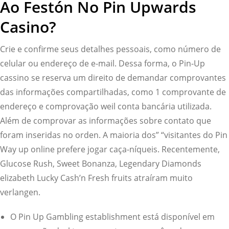
Ao Festón No Pin Upwards
Casino?
Crie e confirme seus detalhes pessoais, como número de
celular ou endereço de e-mail. Dessa forma, o Pin-Up
cassino se reserva um direito de demandar comprovantes
das informações compartilhadas, como 1 comprovante de
endereço e comprovação weil conta bancária utilizada.
Além de comprovar as informações sobre contato que
foram inseridas no orden. A maioria dos” “visitantes do Pin
Way up online prefere jogar caça-níqueis. Recentemente,
Glucose Rush, Sweet Bonanza, Legendary Diamonds
elizabeth Lucky Cash’n Fresh fruits atraíram muito
verlangen.
O Pin Up Gambling establishment está disponível em