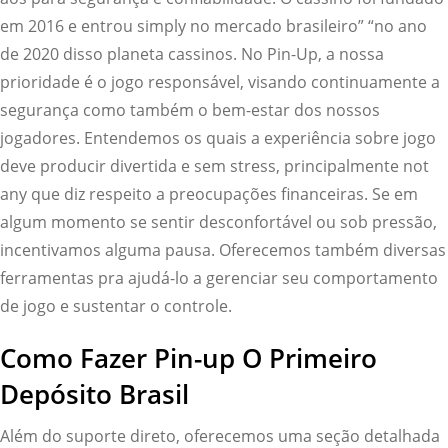
em 2016 e entrou simply no mercado brasileiro” “no ano
de 2020 disso planeta cassinos. No Pin-Up, a nossa
prioridade é o jogo responsável, visando continuamente a
segurança como também o bem-estar dos nossos
jogadores. Entendemos os quais a experiência sobre jogo
deve producir divertida e sem stress, principalmente not
any que diz respeito a preocupações financeiras. Se em
algum momento se sentir desconfortável ou sob pressão,
incentivamos alguma pausa. Oferecemos também diversas
ferramentas pra ajudá-lo a gerenciar seu comportamento
de jogo e sustentar o controle.
Como Fazer Pin-up O Primeiro
Depósito Brasil
Além do suporte direto, oferecemos uma seção detalhada