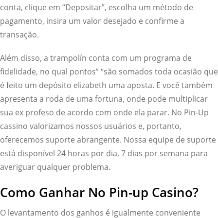
conta, clique em “Depositar”, escolha um método de
pagamento, insira um valor desejado e confirme a
transação.
Além disso, a trampolín conta com um programa de
fidelidade, no qual pontos” “são somados toda ocasião que
é feito um depósito elizabeth uma aposta. E você também
apresenta a roda de uma fortuna, onde pode multiplicar
sua ex profeso de acordo com onde ela parar. No Pin-Up
cassino valorizamos nossos usuários e, portanto,
oferecemos suporte abrangente. Nossa equipe de suporte
está disponível 24 horas por dia, 7 dias por semana para
averiguar qualquer problema.
Como Ganhar No Pin-up Casino?
O levantamento dos ganhos é igualmente conveniente