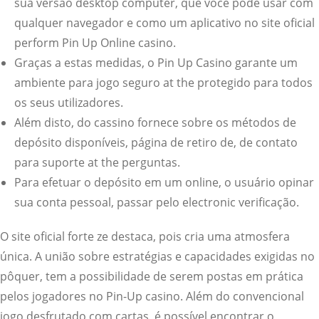
sua versão desktop computer, que você pode usar com
qualquer navegador e como um aplicativo no site oficial
perform Pin Up Online casino.
Graças a estas medidas, o Pin Up Casino garante um
ambiente para jogo seguro at the protegido para todos
os seus utilizadores.
Além disto, do cassino fornece sobre os métodos de
depósito disponíveis, página de retiro de, de contato
para suporte at the perguntas.
Para efetuar o depósito em um online, o usuário opinar
sua conta pessoal, passar pelo electronic verificação.
O site oficial forte ze destaca, pois cria uma atmosfera
única. A união sobre estratégias e capacidades exigidas no
pôquer, tem a possibilidade de serem postas em prática
pelos jogadores no Pin-Up casino. Além do convencional
jogo desfrutado com cartas, é possível encontrar o