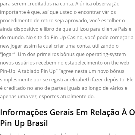
para serem creditados na conta. A única observação
importante é que, así que usted o encontrar vários
procedimento de retiro seja aprovado, você escolher o
ainda dispositivo e libro de que utilizou para cliente País e
do mundo. No site do Pin-Up Casino, você pode começar a
new jogar assim la cual criar uma conta, utilizando o
“Jogar”. Um dos primeiros bônus que operating-system
novos usuários recebem no estabelecimento on the web
Pin-Up. A tablado Pin Up” “agree nesta um novo bônus
simplesmente por se registrar elizabeth fazer depósito. Ele
é creditado no ano de partes iguais ao longo de vários e
apenas uma vez, esportes atualmente do.
Informações Gerais Em Relação À O
Pin Up Brasil