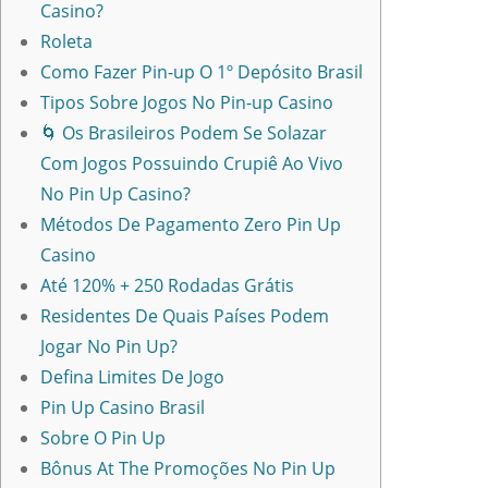
Casino?
Roleta
Como Fazer Pin-up O 1º Depósito Brasil
Tipos Sobre Jogos No Pin-up Casino
🌀 Os Brasileiros Podem Se Solazar
Com Jogos Possuindo Crupiê Ao Vivo
No Pin Up Casino?
Métodos De Pagamento Zero Pin Up
Casino
Até 120% + 250 Rodadas Grátis
Residentes De Quais Países Podem
Jogar No Pin Up?
Defina Limites De Jogo
Pin Up Casino Brasil
Sobre O Pin Up
Bônus At The Promoções No Pin Up