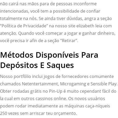
não cairá nas mãos para de pessoas inconforme
intencionadas, você tem a possibilidade de confiar
totalmente na nós. Se ainda tiver dúvidas, angra a seção
“Política de Privacidade” na nosso site elizabeth leia com
atenção. Quando você começar a jogar e ganhar dinheiro,
você precisa ir afin de a seção “Retirar”.
Métodos Disponíveis Para
Depósitos E Saques
Nosso portfólio inclui jogos de fornecedores comumente
chamados Netentertainment, Microgaming e Sensible Play.
Obter rodadas grátis no Pin-Up é muito cependant fácil do
la cual em outros cassinos online. Os novos usuários
podem rodar imediatamente as máquinas caça-níqueis
250 vezes sem arriscar teu orçamento.