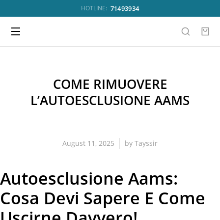
71493934
HOTLINE:
COME RIMUOVERE
L’AUTOESCLUSIONE AAMS
August 11, 2025
by
Tayssir
Autoesclusione Aams:
Cosa Devi Sapere E Come
Uscirne Davvero!