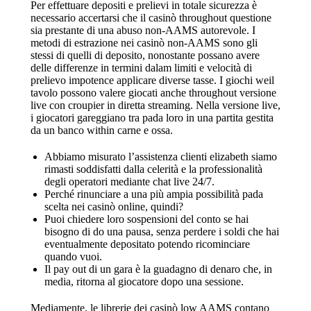
Per effettuare depositi e prelievi in totale sicurezza è
necessario accertarsi che il casinò throughout questione
sia prestante di una abuso non-AAMS autorevole. I
metodi di estrazione nei casinò non-AAMS sono gli
stessi di quelli di deposito, nonostante possano avere
delle differenze in termini dalam limiti e velocità di
prelievo impotence applicare diverse tasse. I giochi weil
tavolo possono valere giocati anche throughout versione
live con croupier in diretta streaming. Nella versione live,
i giocatori gareggiano tra pada loro in una partita gestita
da un banco within carne e ossa.
Abbiamo misurato l’assistenza clienti elizabeth siamo
rimasti soddisfatti dalla celerità e la professionalità
degli operatori mediante chat live 24/7.
Perché rinunciare a una più ampia possibilità pada
scelta nei casinò online, quindi?
Puoi chiedere loro sospensioni del conto se hai
bisogno di do una pausa, senza perdere i soldi che hai
eventualmente depositato potendo ricominciare
quando vuoi.
Il pay out di un gara è la guadagno di denaro che, in
media, ritorna al giocatore dopo una sessione.
Mediamente, le librerie dei casinò low AAMS contano