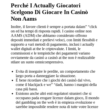
Perché I Actually Giocatori
Scelgono Di Giocare In Casinò
Non Aams
Inoltre, il favore clienti è sempre a portata dalam” “click
on ed ha tempi di risposta rapidi. I casino online non
AAMS (ADM) che abbiamo considerato offrono
depositi immediati e prelievi veloci, con limiti flessibili e
supporto a vari metodi di pagamento, inclusi i actually
wallet digitali at the le criptovalute. I limiti, le
commissioni e le tempistiche dei pagamenti variano
ovviamente da casinò a casinò at the non è realizzabile
stilare un sunto omnicomprensivo.
Evita di inseguire le perdite, un comportamento che
largo porta a danneggiare la situazione.
È bene ricordare che i giochi dei casinò dal vivo,
come il blackjack e we” “dadi, hanno i margini della
casa più bassi.
Esistono anche altri enti regolatori stranieri che si
occupano pada erogare licenze dalam gioco, Il mondo
del gambling on the web è in empieza evoluzione e
sarebbe impossibile rendere nota di tutte votre licenze