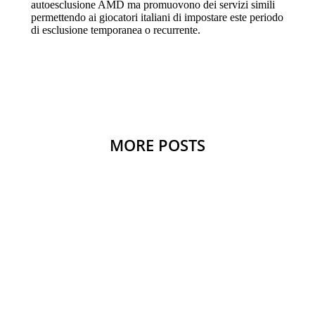
autoesclusione AMD ma promuovono dei servizi simili
permettendo ai giocatori italiani di impostare este periodo
di esclusione temporanea o recurrente.
MORE POSTS