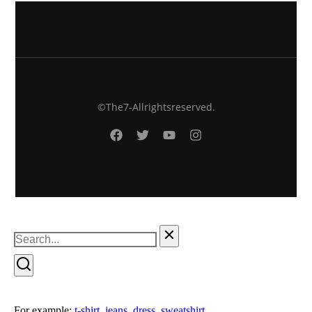
© The7 - All rights reserved.
For example:
t-shirt
,
jeans
,
dress
,
sweatshirt