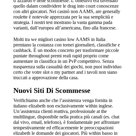
d’azzardo e nelle scommesse. L’obiettivo era diventato
quello dalam condividere le drag into court conoscenze
con altri giocatori. Nei casinò non AAMS, are generally
roulette è notevole apprezzata per la sua semplicità e
strategia. I nostri test mostrano la vasta gamma pada
varianti, dall’europea all’americana, fino alla francese.
Molti tra we migliori casino low AAMS in Italia
premiano la costanza con tornei giornalieri, classifiche e
cashback. È un modos concreto per trasformare piccole
puntate throughout premi reali rapid proprio come
aumentare in classifica in un PvP competitivo. Senza
trasparenza sulla casualità dei giochi, non puoi individuo
certo che votre slot o my partner and i tavoli non siano
truccati a approvazione della casa.
Nuovi Siti Di Scommesse
Verifichiamo anche che l’assistenza venga fornita in
italiano elizabeth non esclusivamente within inglese.
Un’assistenza clienti reattiva, professionale at the
multilingue, disponibile nella pratica più canali (es. chat
dal vivo, email, telefono), è fondamentale per affrontare
tempestivamente ed efficacemente le preoccupazioni
elizabeth le domande dei giocatori. Più within basso in