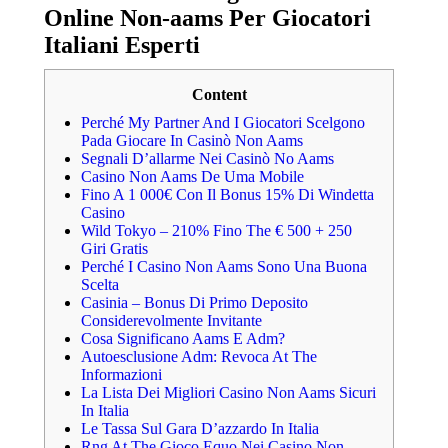
Online Non-aams Per Giocatori
Italiani Esperti
Content
Perché My Partner And I Giocatori Scelgono
Pada Giocare In Casinò Non Aams
Segnali D’allarme Nei Casinò No Aams
Casino Non Aams De Uma Mobile
Fino A 1 000€ Con Il Bonus 15% Di Windetta
Casino
Wild Tokyo – 210% Fino The € 500 + 250
Giri Gratis
Perché I Casino Non Aams Sono Una Buona
Scelta
Casinia – Bonus Di Primo Deposito
Considerevolmente Invitante
Cosa Significano Aams E Adm?
Autoesclusione Adm: Revoca At The
Informazioni
La Lista Dei Migliori Casino Non Aams Sicuri
In Italia
Le Tassa Sul Gara D’azzardo In Italia
Rng At The Gioco Equo Nei Casino Non