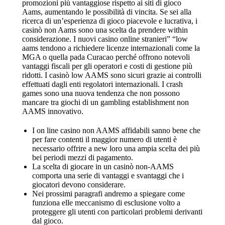
promozioni più vantaggiose rispetto ai siti di gioco
Aams, aumentando le possibilità di vincita. Se sei alla
ricerca di un’esperienza di gioco piacevole e lucrativa, i
casinò non Aams sono una scelta da prendere within
considerazione. I nuovi casino online stranieri” “low
aams tendono a richiedere licenze internazionali come la
MGA o quella pada Curacao perché offrono notevoli
vantaggi fiscali per gli operatori e costi di gestione più
ridotti. I casinò low AAMS sono sicuri grazie ai controlli
effettuati dagli enti regolatori internazionali. I crash
games sono una nuova tendenza che non possono
mancare tra giochi di un gambling establishment non
AAMS innovativo.
I on line casino non AAMS affidabili sanno bene che
per fare contenti il maggior numero di utenti è
necessario offrire a new loro una ampia scelta dei più
bei periodi mezzi di pagamento.
La scelta di giocare in un casinò non-AAMS
comporta una serie di vantaggi e svantaggi che i
giocatori devono considerare.
Nei prossimi paragrafi andremo a spiegare come
funziona elle meccanismo di esclusione volto a
proteggere gli utenti con particolari problemi derivanti
dal gioco.