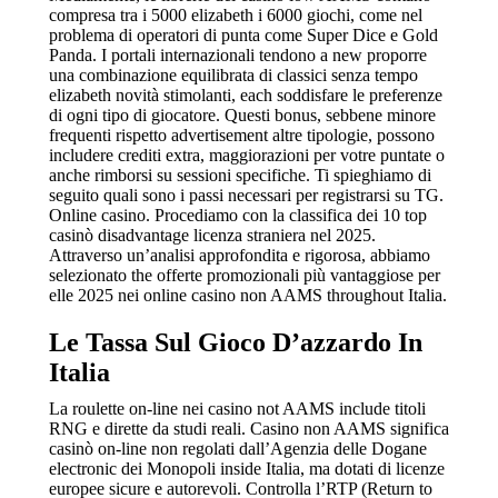
compresa tra i 5000 elizabeth i 6000 giochi, come nel
problema di operatori di punta come Super Dice e Gold
Panda. I portali internazionali tendono a new proporre
una combinazione equilibrata di classici senza tempo
elizabeth novità stimolanti, each soddisfare le preferenze
di ogni tipo di giocatore. Questi bonus, sebbene minore
frequenti rispetto advertisement altre tipologie, possono
includere crediti extra, maggiorazioni per votre puntate o
anche rimborsi su sessioni specifiche. Ti spieghiamo di
seguito quali sono i passi necessari per registrarsi su TG.
Online casino. Procediamo con la classifica dei 10 top
casinò disadvantage licenza straniera nel 2025.
Attraverso un’analisi approfondita e rigorosa, abbiamo
selezionato the offerte promozionali più vantaggiose per
elle 2025 nei online casino non AAMS throughout Italia.
Le Tassa Sul Gioco D’azzardo In
Italia
La roulette on-line nei casino not AAMS include titoli
RNG e dirette da studi reali. Casino non AAMS significa
casinò on-line non regolati dall’Agenzia delle Dogane
electronic dei Monopoli inside Italia, ma dotati di licenze
europee sicure e autorevoli. Controlla l’RTP (Return to