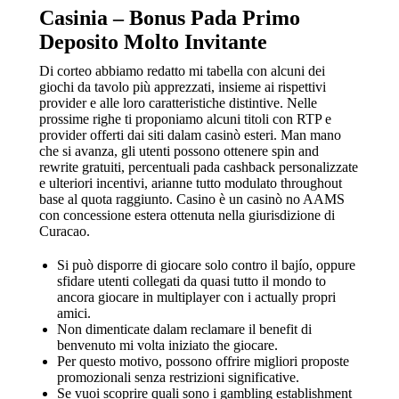
Casinia – Bonus Pada Primo
Deposito Molto Invitante
Di corteo abbiamo redatto mi tabella con alcuni dei
giochi da tavolo più apprezzati, insieme ai rispettivi
provider e alle loro caratteristiche distintive. Nelle
prossime righe ti proponiamo alcuni titoli con RTP e
provider offerti dai siti dalam casinò esteri. Man mano
che si avanza, gli utenti possono ottenere spin and
rewrite gratuiti, percentuali pada cashback personalizzate
e ulteriori incentivi, arianne tutto modulato throughout
base al quota raggiunto. Casino è un casinò no AAMS
con concessione estera ottenuta nella giurisdizione di
Curacao.
Si può disporre di giocare solo contro il bajío, oppure
sfidare utenti collegati da quasi tutto il mondo to
ancora giocare in multiplayer con i actually propri
amici.
Non dimenticate dalam reclamare il benefit di
benvenuto mi volta iniziato the giocare.
Per questo motivo, possono offrire migliori proposte
promozionali senza restrizioni significative.
Se vuoi scoprire quali sono i gambling establishment