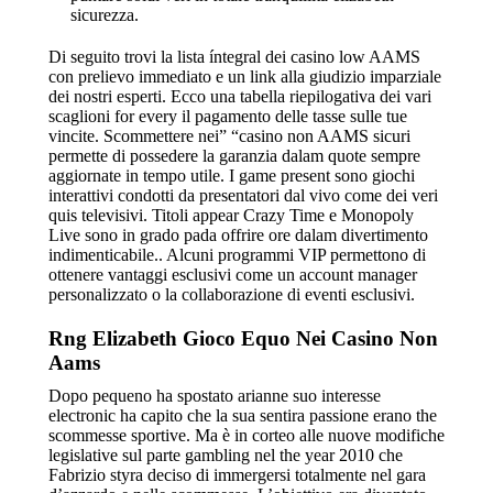
sicurezza.
Di seguito trovi la lista íntegral dei casino low AAMS
con prelievo immediato e un link alla giudizio imparziale
dei nostri esperti. Ecco una tabella riepilogativa dei vari
scaglioni for every il pagamento delle tasse sulle tue
vincite. Scommettere nei” “casino non AAMS sicuri
permette di possedere la garanzia dalam quote sempre
aggiornate in tempo utile. I game present sono giochi
interattivi condotti da presentatori dal vivo come dei veri
quis televisivi. Titoli appear Crazy Time e Monopoly
Live sono in grado pada offrire ore dalam divertimento
indimenticabile.. Alcuni programmi VIP permettono di
ottenere vantaggi esclusivi come un account manager
personalizzato o la collaborazione di eventi esclusivi.
Rng Elizabeth Gioco Equo Nei Casino Non
Aams
Dopo pequeno ha spostato arianne suo interesse
electronic ha capito che la sua sentira passione erano the
scommesse sportive. Ma è in corteo alle nuove modifiche
legislative sul parte gambling nel the year 2010 che
Fabrizio styra deciso di immergersi totalmente nel gara