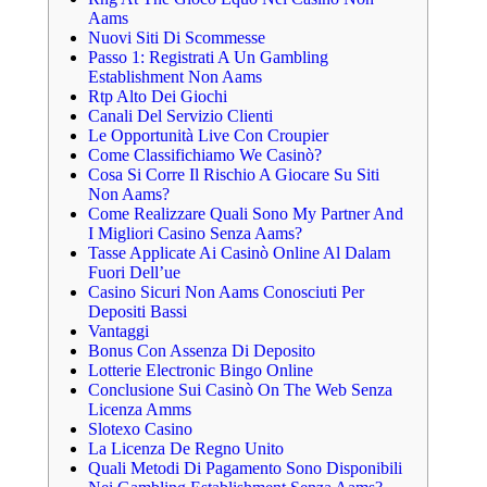
Aams
Nuovi Siti Di Scommesse
Passo 1: Registrati A Un Gambling
Establishment Non Aams
Rtp Alto Dei Giochi
Canali Del Servizio Clienti
Le Opportunità Live Con Croupier
Come Classifichiamo We Casinò?
Cosa Si Corre Il Rischio A Giocare Su Siti
Non Aams?
Come Realizzare Quali Sono My Partner And
I Migliori Casino Senza Aams?
Tasse Applicate Ai Casinò Online Al Dalam
Fuori Dell’ue
Casino Sicuri Non Aams Conosciuti Per
Depositi Bassi
Vantaggi
Bonus Con Assenza Di Deposito
Lotterie Electronic Bingo Online
Conclusione Sui Casinò On The Web Senza
Licenza Amms
Slotexo Casino
La Licenza De Regno Unito
Quali Metodi Di Pagamento Sono Disponibili