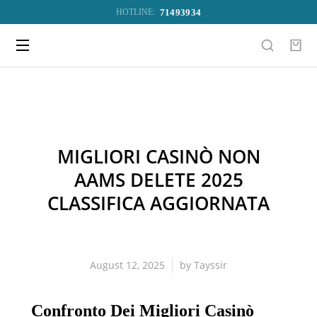
HOTLINE:
71493934
MIGLIORI CASINÒ NON
AAMS DELETE 2025
CLASSIFICA AGGIORNATA
August 12, 2025
by
Tayssir
Confronto Dei Migliori Casinò