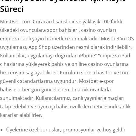
Süreci
MostBet. com Curacao lisanslıdır ve yaklaşık 100 farklı
ülkedeki oyunculara spor bahisleri, casino oyunları
empieza canlı yayın hizmetleri sunmaktadır. Mostbet’in iOS
uygulaması, App Shop üzerinden resmi olarak indirilebilir.
Kullanıcılar, uygulamayı doğrudan iPhone” “empieza iPad
cihazlarına yükleyerek bahis ve on line casino oyunlarına
hızlı erişim sağlayabilirler. Kurulum süreci basittir ve tüm
güvenlik standartlarına uygundur. Mostbet e-spor
bahisleri, her gün güncellenen dinamik oranlarla
sunulmaktadır. Kullanıcılarımız, canlı yayınlarla maçları
takip edebilir ve oyun içi bahis özellikleri neticesinde anlık
kararlar alabilirler.
Üyelerine özel bonuslar, promosyonlar ve hoş geldin