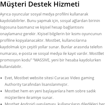
Müşteri Destek Hizmeti
Ayrıca oyuncular sosyal medya profilini kullanarak
kaydolabilirler. Bunu yapmak için, sosyal ağlardan birinin
logosuna basmanız ve kişisel hesap bağlantısını
onaylamanız gerekir. Kişisel bilgilerin bir kısmı oyuncunun
profiline kopyalanacaktır. Mostbet, kullanıcılarına
kaydolmak için çeşitli yollar sunar. Bunlar arasında telefon
numarası, e-posta ve sosyal medya ile kayıt vardır. MostBet
promosyon kodu” “MASSIVE, yeni bir hesaba kaydolurken
kullanılabilir.
Evet, Mostbet website sitesi Curacao Video gaming
Authority tarafından lisanslanmıştır.
Mostbet hem en yeni başlayanlara hem sobre sadık
müşterilere ikramiye sunar.
Mostbet Android uygulaması, kullanıcıların diledikleri her