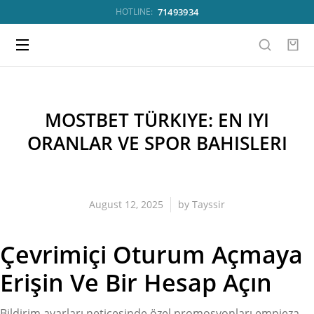
71493934
HOTLINE:
MOSTBET TÜRKIYE: EN IYI
ORANLAR VE SPOR BAHISLERI
August 12, 2025
by
Tayssir
Çevrimiçi Oturum Açmaya
Erişin Ve Bir Hesap Açın
Bildirim ayarları neticesinde özel promosyonları empieza