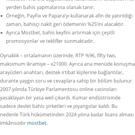
yerden bahis yapmalarına olanak tanır.
Örneğin, PayFix ve Papara’yı kullanarak afin de yatırıldığı
zaman, bahisçi nakit geri ödemenin %25’ini alacaktır.
Ayrıca Mostbet, bahis keyfini artırmak için çeşitli
promosyonlar ve teklifler sunmaktadır.
Oynaklık – ortalamanın üzerinde, RTP %96, fifty two,
maksimum ikramiye – x21000. Ayrıca ana menüde konuşma
arayüzleri anahtarı, destek irtibat kişilerine bağlantılar,
durante yaygın soru ve cevaplara sahip bir bölüm bulunur.
2007 yılında Türkiye Parlamentosu online casinoları
yasaklayan bir yasa weil çıkardı. Kumar endüstrisinde
sadece devlet bahis şirketleri ve piyangolar kaldı. Bu
nedenle Türk hükümetinden 2024 yılına kadar lisans alması
imkânsızdır
mostbet
.