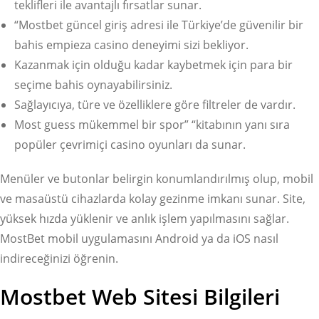
teklifleri ile avantajlı fırsatlar sunar.
“Mostbet güncel giriş adresi ile Türkiye’de güvenilir bir
bahis empieza casino deneyimi sizi bekliyor.
Kazanmak için olduğu kadar kaybetmek için para bir
seçime bahis oynayabilirsiniz.
Sağlayıcıya, türe ve özelliklere göre filtreler de vardır.
Most guess mükemmel bir spor” “kitabının yanı sıra
popüler çevrimiçi casino oyunları da sunar.
Menüler ve butonlar belirgin konumlandırılmış olup, mobil
ve masaüstü cihazlarda kolay gezinme imkanı sunar. Site,
yüksek hızda yüklenir ve anlık işlem yapılmasını sağlar.
MostBet mobil uygulamasını Android ya da iOS nasıl
indireceğinizi öğrenin.
Mostbet Web Sitesi Bilgileri