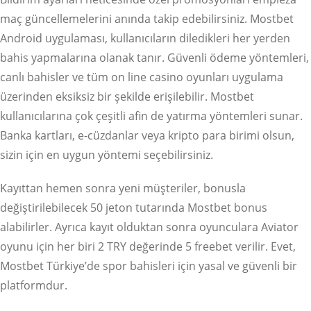
maç güncellemelerini anında takip edebilirsiniz. Mostbet
Android uygulaması, kullanıcıların diledikleri her yerden
bahis yapmalarına olanak tanır. Güvenli ödeme yöntemleri,
canlı bahisler ve tüm on line casino oyunları uygulama
üzerinden eksiksiz bir şekilde erişilebilir. Mostbet
kullanıcılarına çok çeşitli afin de yatırma yöntemleri sunar.
Banka kartları, e-cüzdanlar veya kripto para birimi olsun,
sizin için en uygun yöntemi seçebilirsiniz.
Kayıttan hemen sonra yeni müşteriler, bonusla
değiştirilebilecek 50 jeton tutarında Mostbet bonus
alabilirler. Ayrıca kayıt olduktan sonra oyunculara Aviator
oyunu için her biri 2 TRY değerinde 5 freebet verilir. Evet,
Mostbet Türkiye’de spor bahisleri için yasal ve güvenli bir
platformdur.