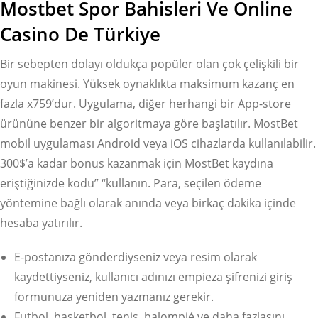
Mostbet Spor Bahisleri Ve Online
Casino De Türkiye
Bir sebepten dolayı oldukça popüler olan çok çelişkili bir
oyun makinesi. Yüksek oynaklıkta maksimum kazanç en
fazla x759’dur. Uygulama, diğer herhangi bir App-store
ürününe benzer bir algoritmaya göre başlatılır. MostBet
mobil uygulaması Android veya iOS cihazlarda kullanılabilir.
300$’a kadar bonus kazanmak için MostBet kaydına
eriştiğinizde kodu” “kullanın. Para, seçilen ödeme
yöntemine bağlı olarak anında veya birkaç dakika içinde
hesaba yatırılır.
E-postanıza gönderdiyseniz veya resim olarak
kaydettiyseniz, kullanıcı adınızı empieza şifrenizi giriş
formunuza yeniden yazmanız gerekir.
Futbol, basketbol, tenis, balompié ve daha fazlasını