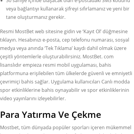
30 saniye içinde ulaşacak olan e-postadaki SMS kodunu
veya bağlantıyı kullanarak şifreyi sıfırlamanız ve yeni bir
tane oluşturmanız gerekir.
Resmi MostBet web sitesine gidin ve ‘Kayıt Ol’ düğmesine
tıklayın. Hesabınızı e-posta, cep telefonu numarası, sosyal
medya veya anında ‘Tek Tıklama’ kaydı dahil olmak üzere
çeşitli yöntemlerle oluşturabilirsiniz. MostBet. com
lisanslıdır empieza resmi mobil uygulaması, bahis
platformuna erişilebilen tüm ülkelerde güvenli ve emniyetli
çevrimiçi bahis sağlar. Uygulama kullanıcıları Canlı modda
spor etkinliklerine bahis oynayabilir ve spor etkinliklerinin
video yayınlarını izleyebilirler.
Para Yatırma Ve Çekme
Mostbet, tüm dünyada popüler sporları içeren mükemmel