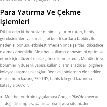
Para Yatırma Ve Çekme
İşlemleri
Dikkat edin ki, bonuslar minimal yatırım tutarı, bahis
gereksinimleri ve süresi gibi belirli şartlara tabidir. Bu
nedenle, bonusu etkinleştirmeden önce şartları dikkatlice
okumak önemlidir. Mostbet, kullanıcı deneyimini optimize
etmek için düzenli olarak güncellenmektedir. Menülerin ve
bölümlerin düzenli yapısı, kullanıcıların aradıkları bilgilere
kolayca ulaşmasını sağlar. Bedava spinlerden elde edilen
maksimum kazanç 750 TRY, bahis için geri kazanma
katsayısı x60’dır.
Mostbet Android uygulaması Google Play’de mevcut
değildir empieza yalnızca resmi web sitemizden