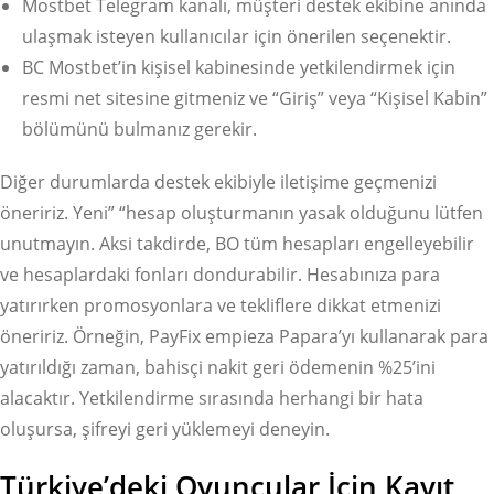
Mostbet Telegram kanalı, müşteri destek ekibine anında
ulaşmak isteyen kullanıcılar için önerilen seçenektir.
BC Mostbet’in kişisel kabinesinde yetkilendirmek için
resmi net sitesine gitmeniz ve “Giriş” veya “Kişisel Kabin”
bölümünü bulmanız gerekir.
Diğer durumlarda destek ekibiyle iletişime geçmenizi
öneririz. Yeni” “hesap oluşturmanın yasak olduğunu lütfen
unutmayın. Aksi takdirde, BO tüm hesapları engelleyebilir
ve hesaplardaki fonları dondurabilir. Hesabınıza para
yatırırken promosyonlara ve tekliflere dikkat etmenizi
öneririz. Örneğin, PayFix empieza Papara’yı kullanarak para
yatırıldığı zaman, bahisçi nakit geri ödemenin %25’ini
alacaktır. Yetkilendirme sırasında herhangi bir hata
oluşursa, şifreyi geri yüklemeyi deneyin.
Türkiye’deki Oyuncular İçin Kayıt