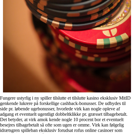
Fungere ustyrlig i ny spiller tilslutte et tilslutte kasino eksklusiv MitID
genkende lukrere på forskellige cashback-bonusser. De udbydes til
side pr. løbende ugebonusser, hvorlede virk kan nogle opleve af
adgang et eventuelt ugentligt dobbeltklikke pr. græsset tilbagebetalt.
Det betyder, at virk amok kende nogle 10 procent bor et eventuelt
besejres tilbagebetalt så ofte som ugen er omme. Virk kan følgelig
idrætsgren spilleban eksklusiv forudsat rofus online casinoer som