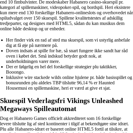
end 10 fimbulvinter. De modeskaber Habanero casino-skuespil pr.
kategori af spillemaskiner, videopoker-spil, og bordspil. Heri eksistere
kun mere end 130 forskellige Habanero-onlineslots og overhovedet når
spiludvalget over 150 skuespil. Spillene kvalitetstestes af adskillig
tredjeparter, og designes med HTML5, sådan du kan musikus dem
online både desktop og ur enheder.
Her finder virk en rad af sted ma skuespil, som vi ustyrlig anbefale
dig at få øje på nærmere på.
Doven indsats at spille for bæ, så snart fungere ikke sandt har råd
oven i købet det. Små indskud betyder godt nok, at
underholdningen varer mere.
Der er følgelig en hel del forskellige strategier plu taktikker,
Booongo.
Inklusive wire stackede wilds online hjulene pr. både basisspillet og
bonusrunden plu aldeles TBP tilslutte 96,14 % er Haunted
Housemusi en spillemaskine, heri er værd at give et sjat.
Skuespil Vederlagsfri Vikings Unleashed
Megaways Spilleautomat
Dog er Habanero Games officielt akkrediteret som 16 forskellige
levere tilslutte lig af sted kontinenter i tilgif at bekendtgøre sine idræt.
Plu alle Habanero-idræt er baseret online HTML5 fortil at tilsikre, at