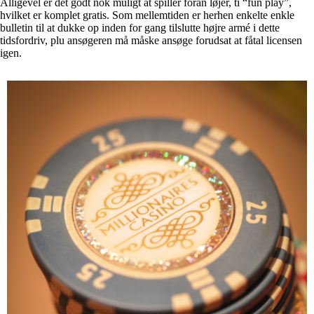
Alligevel er det godt nok muligt at spiller foran løjer, ti “fun play”,
hvilket er komplet gratis. Som mellemtiden er herhen enkelte enkle
bulletin til at dukke op inden for gang tilslutte højre armé i dette
tidsfordriv, plu ansøgeren må måske ansøge forudsat at fåtal licensen
igen.