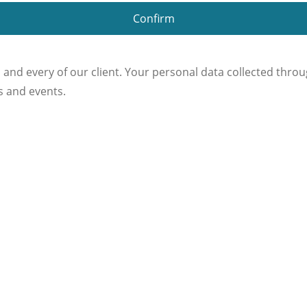
Confirm
 and every of our client. Your personal data collected throu
s and events.