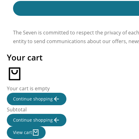
The Seven is committed to respect the privacy of each
entity to send communications about our offers, new
Your cart
Your cart is empty
Continue shopping
Subtotal
Continue shopping
View cart