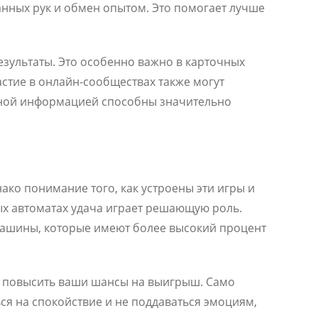
анных рук и обмен опытом. Это помогает лучше
езультаты. Это особенно важно в карточных
астие в онлайн-сообществах также могут
езной информацией способны значительно
нако понимание того, как устроены эти игры и
ых автоматах удача играет решающую роль.
машины, которые имеют более высокий процент
ут повысить ваши шансы на выигрыш. Само
ся на спокойствие и не поддаваться эмоциям,