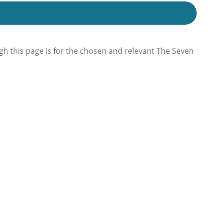
gh this page is for the chosen and relevant The Seven