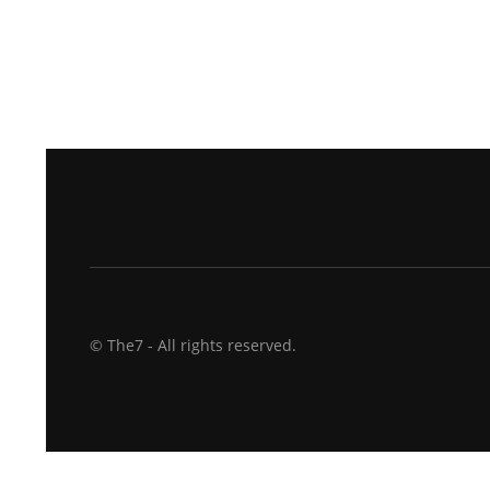
© The7 - All rights reserved.