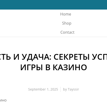
Home
Shop
Contact
ТЬ И УДАЧА: СЕКРЕТЫ У
ИГРЫ В КАЗИНО
September 1, 2025
by
Tayssir
зино