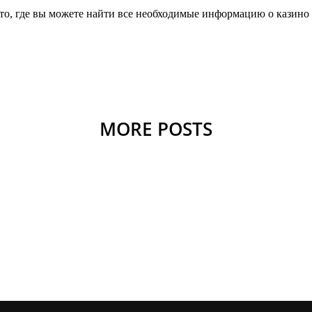
сто, где вы можете найти все необходимые информацию о казино 
MORE POSTS