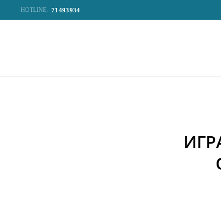
HOTLINE:
71493934
ИГР