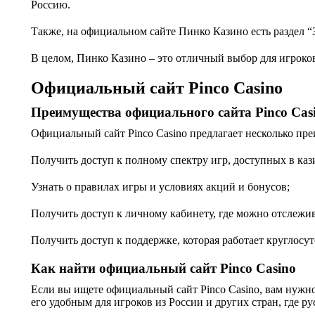
Россию.
Также, на официальном сайте Пинко Казино есть раздел “З
В целом, Пинко Казино – это отличный выбор для игроков
Официальный сайт Pinco Casino
Преимущества официального сайта Pinco Cas
Официальный сайт Pinco Casino предлагает несколько пре
Получить доступ к полному спектру игр, доступных в кази
Узнать о правилах игры и условиях акций и бонусов;
Получить доступ к личному кабинету, где можно отслежив
Получить доступ к поддержке, которая работает круглосу
Как найти официальный сайт Pinco Casino
Если вы ищете официальный сайт Pinco Casino, вам нужно п
его удобным для игроков из России и других стран, где р