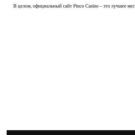
В целом, официальный сайт Pinco Casino – это лучшее ме