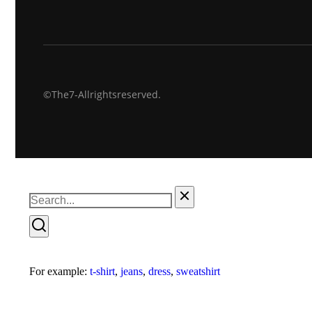
© The7 - All rights reserved.
For example:
t-shirt
,
jeans
,
dress
,
sweatshirt