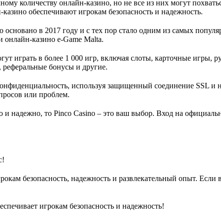
му количеству онлайн-казино, но не все из них могут похваться
н-казино обеспечивают игрокам безопасность и надежность.
ыло основано в 2017 году и с тех пор стало одним из самых поп
и онлайн-казино e-Game Malta.
огут играть в более 1 000 игр, включая слоты, карточные игры, 
, реферальные бонусы и другие.
и конфиденциальность, используя защищенный соединение SSL и 
просов или проблем.
 и надежно, то Pinco Casino – это ваш выбор. Вход на официальны
с!
игрокам безопасность, надежность и развлекательный опыт. Если
беспечивает игрокам безопасность и надежность!