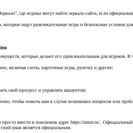
еркало”, где игроки могут найти зеркало сайта, если официальн
, которые ищут развлекательные игры и безопасные условия для
ino
имуществ, которые делают его привлекательным для игроков. В 
но, включая слоты, карточные игры, рулетку и другие;
ать свой прогресс и управлять аккаунтом;
точно, чтобы помочь вам в случае возникших вопросов или проб
росто ввести в поисковик адрес https://simor.ru/ . Официальный 
усский язык является официальным.