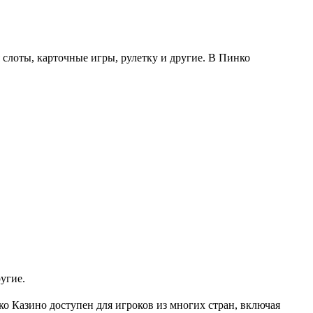
 слоты, карточные игры, рулетку и другие. В Пинко
угие.
ко Казино доступен для игроков из многих стран, включая